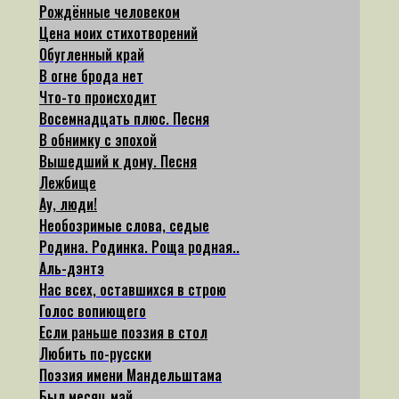
Рождённые человеком
Цена моих стихотворений
Обугленный край
В огне брода нет
Что-то происходит
Восемнадцать плюс. Песня
В обнимку с эпохой
Вышедший к дому. Песня
Лежбище
Ау, люди!
Необозримые слова, седые
Родина. Родинка. Роща родная..
Аль-дэнтэ
Нас всех, оставшихся в строю
Голос вопиющего
Если раньше поэзия в стол
Любить по-русски
Поэзия имени Мандельштама
Был месяц май