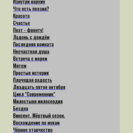
Изнутри наружу
Что есть поэзия?
Красота
Счастье
Поэт - фронту!
Ладонь с дождём
Последняя комната
Несчастная душа
Встреча с морем
Мятеж
Простые истории
Плачущая радость
Двадцать пятое октября
Цикл "Современник"
Милостыня милосердия
Бездна
Винсент. Мёртвый сезон.
Восхождение по мукам
Чёрное старчество