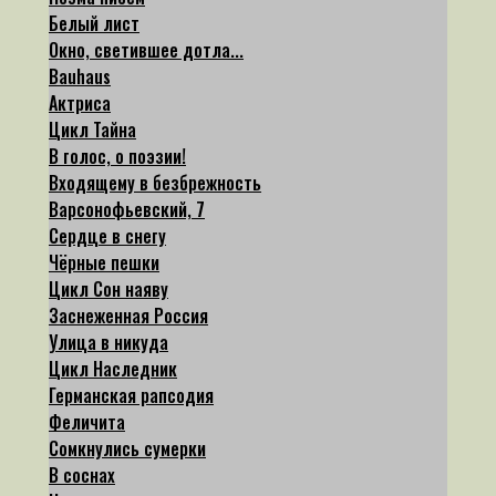
Белый лист
Окно, светившее дотла...
Bauhaus
Актриса
Цикл Тайна
В голос, о поэзии!
Входящему в безбрежность
Варсонофьевский, 7
Сердце в снегу
Чёрные пешки
Цикл Сон наяву
Заснеженная Россия
Улица в никуда
Цикл Наследник
Германская рапсодия
Феличита
Сомкнулись сумерки
В соснах