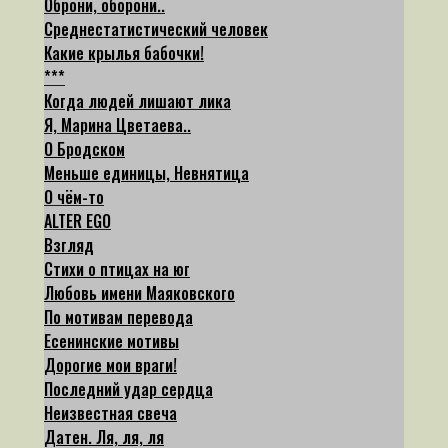
Оброни, оборони..
Среднестатистический человек
Какие крылья бабочки!
***
Когда людей лишают лика
Я, Марина Цветаева..
О Бродском
Меньше единицы, Невнятица
О чём-то
ALTER EGO
Взгляд
Стихи о птицах на юг
Любовь имени Маяковского
По мотивам перевода
Есенинские мотивы
Дорогие мои враги!
Последний удар сердца
Неизвестная свеча
Датен. Ля, ля, ля