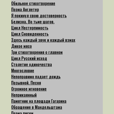
Обильное стихотворение
Поэма Англетер
Я покинул свою достоверность
Белизна. Во тьме шагов.
Цикл Нестерпимость
Цикл Сновиденность
Здесь каждый звук и каждый взмах
Дикое мясо
Три стихотворения о главном
Цикл Русский исход
Столетие одиночества
Многословие
Непоправимо падает дождь
Позывной. Песня
Огромное мгновение
Неприкаянный
Памятник на площади Гагарина
Обращение в Мандельштама
Поэма писем