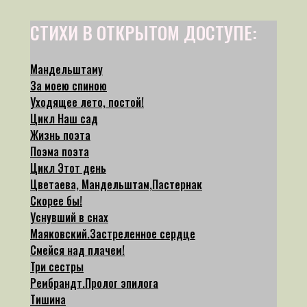
СТИХИ В ОТКРЫТОМ ДОСТУПЕ:
Мандельштаму
За моею спиною
Уходящее лето, постой!
Цикл Наш сад
Жизнь поэта
Поэма поэта
Цикл Этот день
Цветаева, Мандельштам,Пастернак
Скорее бы!
Уснувший в снах
Маяковский.Застреленное сердце
Смейся над плачем!
Три сестры
Рембрандт.Пролог эпилога
Тишина