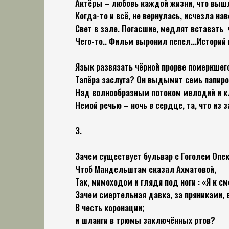
Актёры – любовь каждой жизни, что выш
Когда-то и всё, не вернулась, исчезла наве
Свет в зале. Погасшие, медлят вставать
Чего-то.. Фильм выронил пепел...Историй 
Язык развязать чёрной прорве померкшег
Тапёра заслуга? Он выдымит семь папир
Над волнообразным потоком мелодий и к
Немой речью – ночь в сердце, та, что из з
3.
Зачем существует бульвар с Гоголем Опе
Чтоб Мандельштам сказал Ахматовой,
Так, мимоходом и глядя под ноги : «Я к см
Зачем смертельная давка, за пряниками, 
В честь коронации;
и шланги в трюмы заключённых ртов?