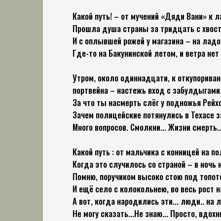
Какой путь! – от мучений «Дяди Вани» к л
Прошла душа страны за тридцать с хвост
И с оплывшей рожей у магазина – на ладон
Где-то на Бакунинской летом, и ветра нет
Утром, около одиннадцати, к откупорива
портвейна – настежь вход с забулдыгами
За что ты насмерть слёг у подножья Рей
Зачем полицейские потянулись в Техасе 
Много вопросов. Смолкни... Жизни смерть...
Какой путь : от мальчика с конницей на п
Когда это случилось со страной – в ночь
Помню, поручиком высоко стою под топот
И ещё село с колокольнею, во весь рост на
А вот, когда народились эти... люди.. на
Не могу сказать...Не знаю... Просто, вдох