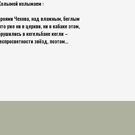
колымаем :
героями Чехова, над влажным, беглым
то уже ни в церкви, ни в кабаке этом,
брушились в кегельбане кегли –
еспросветности звёзд, поэтом...