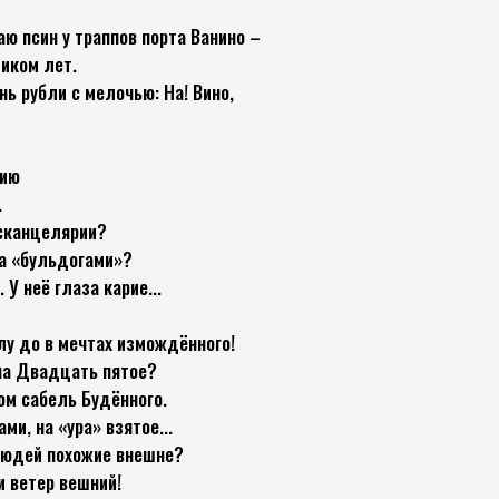
аю псин у траппов порта Ванино –
иком лет.
ь рубли с мелочью: На! Вино,
нию
.
хсканцелярии?
за «бульдогами»?
 У неё глаза карие...
олу до в мечтах измождённого!
 на Двадцать пятое?
ом сабель Будённого.
ми, на «ура» взятое...
 людей похожие внешне?
ни ветер вешний!