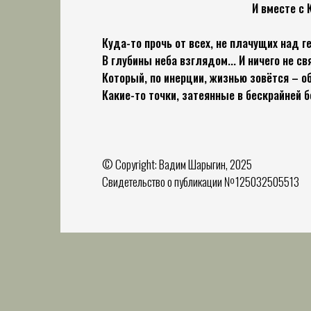
И вместе с Колымой 
Куда-то прочь от всех, не плачущих над 
В глубины неба взглядом... И ничего не свя
Который, по инерции, жизнью зовётся – о
Какие-то точки, затеянные в бескрайней б
© Copyright: Вадим Шарыгин, 2025
Свидетельство о публикации №125032505513