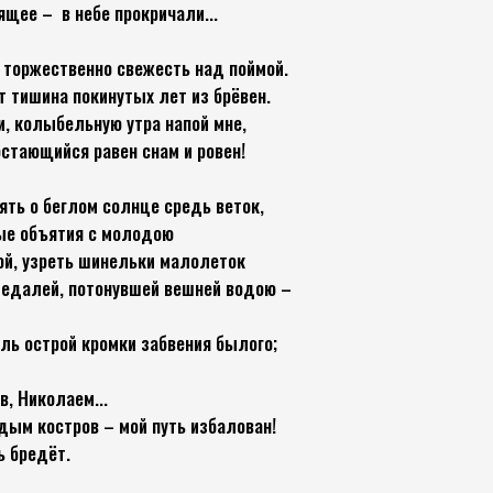
ящее – в небе прокричали...
р торжественно свежесть над поймой.
 тишина покинутых лет из брёвен.
и, колыбельную утра напой мне,
стающийся равен снам и ровен!
ять о беглом солнце средь веток,
ые объятия с молодою
ой, узреть шинельки малолеток
медалей, потонувшей вешней водою –
оль острой кромки забвения былого;
 Николаем...
ым костров – мой путь избалован!
 бредёт.