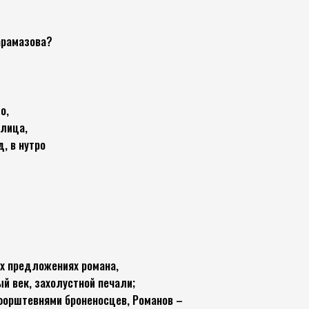
арамазова?
о,
 лица,
, в нутро
их предложениях романа,
ый век, захолустной печали;
форштевнями броненосцев, Романов –