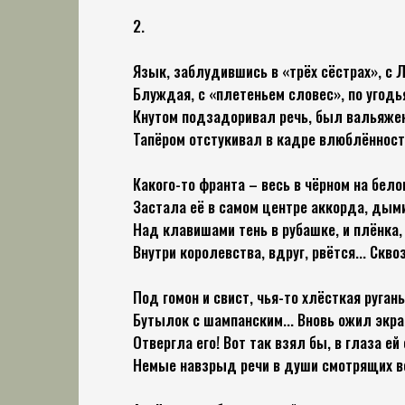
2.
Язык, заблудившись в «трёх сёстрах», с 
Блуждая, с «плетеньем словес», по угодь
Кнутом подзадоривал речь, был вальяжен
Тапёром отстукивал в кадре влюблённост
Какого-то франта – весь в чёрном на бело
Застала её в самом центре аккорда, дым
Над клавишами тень в рубашке, и плёнка,
Внутри королевства, вдруг, рвётся... Скво
Под гомон и свист, чья-то хлёсткая руган
Бутылок с шампанским... Вновь ожил экран
Отвергла его! Вот так взял бы, в глаза ей 
Немые навзрыд речи в души смотрящих в