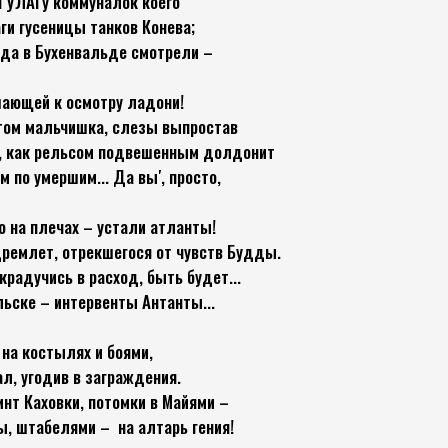
ГУЛАГу коммуналок коего
ги гусеницы танков Конева;
вода в Бухенвальде смотрели –
шающей к осмотру ладони!
этом мальчишка, слезы выпростав
я, как рельсом подвешенным долдонит
м по умершим... Да вы′, просто,
о на плечах – устали атланты!
ремлет, отрекшегося от чувств Будды.
крадучись в расход, быть будет...
льске – интервенты Антанты...
на костылях и боями,
л, угодив в заграждения.
инт Каховки, потомки в Майями –
ы, штабелями – на алтарь гения!