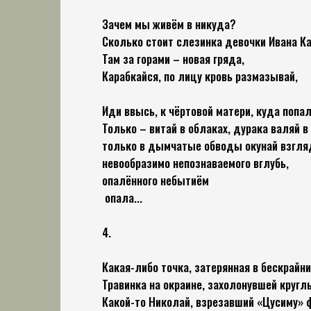
Зачем мы живём в никуда?
Сколько стоит слезинка девочки Ивана К
Там за горами – новая гряда,
Карабкайся, по лицу кровь размазывай,
Иди ввысь, к чёртовой матери, куда попал
Только – витай в облаках, дурака валяй в
только в дымчатые обводы окунай взгляд
невообразимо непознаваемого вглубь,
опалённого небытиём
опала...
4.
Какая-либо точка, затерянная в бескрайн
Травинка на окраине, захолонувшей кругл
Какой-то Николай, взрезавший «Цусиму» 