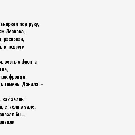
Ламарком под руку,
ям Лескова,
, раскован,
ь в подругу
м, весть с фронта
ила,
 как фронда
зь темень: Данила! –
ь, как залпы
, стихли в зале.
сказал бы...
онзали