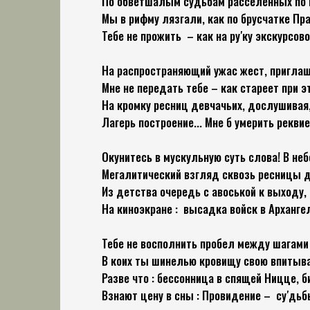
По обветшалым судьбам расселённых по 
Мы в рифму лязгали, как по брусчатке Пра
Тебе не прожить – как на ру′ку экскурсо
На распространяющий ужас жест, пригла
Мне не передать тебе – как стареет при 
На кромку ресниц девчачьих, дослушива
Лагерь построение... Мне б умерить реквие
Окунитесь в мускульную суть слова! В неб
Мегалитический взгляд сквозь ресницы д
Из детства очередь с авоськой к выходу, 
На киноэкране : высадка войск в Арханге
Тебе не восполнить пробел между шагами 
В коих ты шинелью кровищу свою впитыва
Разве что : бессонница в спящей Ницце, б
Взнают цену в сны : Провидение – су′дьб