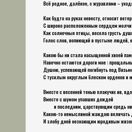
Всё родное, далёкое, с журавлями – уход
Как будто на руках невесту, относит вете
С широко расположенным сердцем молчит
Как солнечные птицы, весела грусть душ
Голос слов, вопиющий в пустыне людей, о
Какою бы ни стала насыщенной хвоей пам
Навечно остаются дороги мне : прощальн
Душою, успевающей погибнуть под Вязьм
С тусклым округлым блеском орденов и 
Вместе с весенней тенью плакучих ив, вд
Вместе с шумом упавших дождей
и последним, царствующим средь нив,
Какою-то немыслимой жаждою величать д
И злобу дней незнающим юродивым жизнь