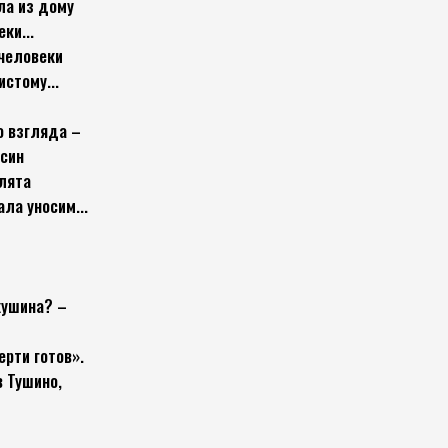
ла из дому
ки...
 человеки
истому...
о взгляда –
осин
лята
ала уносим...
кушина? –
ерти готов».
в Тушино,