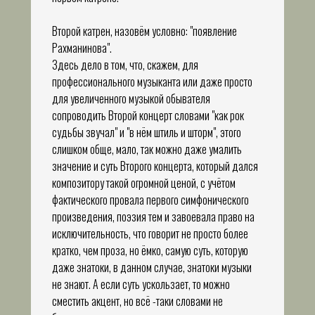
Второй катрен, назовём условно: "появление
Рахманинова".
Здесь дело в том, что, скажем, для
профессионального музыканта или даже просто
для увеличенного музыкой обывателя
сопроводить Второй концерт словами "как рок
судьбы звучал" и "в нём штиль и шторм", этого
слишком обще, мало, так можно даже умалить
значение и суть Второго концерта, который дался
композитору такой огромной ценой, с учётом
фактического провала первого симфонического
произведения, поэзия тем и завоевала право на
исключительность, что говорит не просто более
кратко, чем проза, но ёмко, самую суть, которую
даже знатоки, в данном случае, знатоки музыки
не знают. А если суть ускользает, то можно
сместить акцент, но всё -таки словами не