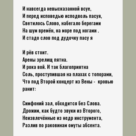
И навсегда невысказанной всуе,
И перед исповедью исподволь пасуя,
Светилось Слово, набегало берегами
На шум времён, на море под ногами .
И стадо слов под дудочку пасу я
И рёв стоит.
Арены зрелищ пятна.
И рока вой. И так благоприятна
Соль, проступившая на плахах с топорами,
Что под Второй концерт из Вены - кровью
ранит:
Симфоний зал, обходится без Слова.
Дрожим, как будто звуки из Второго,
Неизвлечённые из недр инструмента,
Разлив по раковинам омуты абсента.