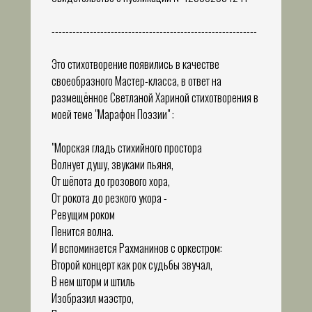
-----------------------------------------------------------
Это стихотворение появились в качестве
своеобразного Мастер-класса, в ответ на
размещённое Светланой Хариной стихотворения в
моей теме "Марафон Поэзии" :
"­­­­­­­­Морская гладь стихийного простора
Волнует душу, звуками пьяня,
От шёпота до грозового хора,
От рокота до резкого укора -
Ревущим роком
Пенится волна.
И вспоминается Рахманинов с оркестром:
Второй концерт как рок судьбы звучал,
В нем шторм и штиль
Изобразил маэстро,