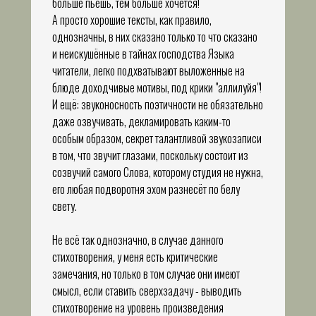
больше пьёшь, тем больше хочется!
А просто хорошие тексты, как правило,
однозначны, в них сказано только то что сказано
и неискушённые в тайнах господства Языка
читатели, легко подхватывают выложенные на
блюде доходчивые мотивы, под крики "аллилуйя"!
И ещё: звуконосность поэтичности не обязательно
даже озвучивать, декламировать каким-то
особым образом, секрет талантливой звукозаписи
в том, что звучит глазами, поскольку состоит из
созвучий самого Слова, которому студия не нужна,
его любая подворотня эхом разнесёт по белу
свету.
Не всё так однозначно, в случае данного
стихотворения, у меня есть критические
замечания, но только в том случае они имеют
смысл, если ставить сверхзадачу - выводить
стихотворение на уровень произведения