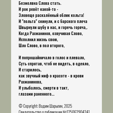
Безмолвна Слова стать.
И рок ревёт какой-то -
Зловеще раскалённый облик кольта!
И "польта" скинули, и с барского плеча
Швырнули шубу в нас, и горечь горяча,.
Когда Рахманинов, озвучивая Слово,
Исполнил жизнь свою,
Шло Слово, в пол второго,
И попрошайничало в голос и плевало,
Суть спрятав, чтоб не видеть, в одеяло,
И старилось,
как звучный миф о красоте - в крови
Рахманинова,
И улыбалось, смерти в такт,
глазами раненного...
© Copyright: Вадим Шарыгин, 2025
Свидетельство о публикации №125062904241