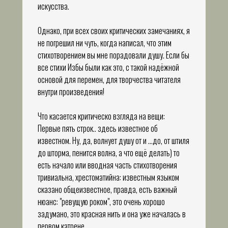
искусства.
Однако, при всех своих критических замечаниях, я
не погрешил ни чуть, когда написал, что этим
стихотворением вы мне порадовали душу. Если бы
все стихи Избы были как это, с такой надёжной
основой для перемен, для творчества читателя
внутри произведения!
Что касается критическо взгляда на вещи:
Первые пять строк.. здесь известное об
известном. Ну, да, волнует душу от и ...до, от штиля
до шторма, пенится волна, а что ещё делать) то
есть начало или вводная часть стихотворения
тривиальна, хрестоматийна: известным языком
сказано общеизвестное, правда, есть важный
нюанс: "ревущую роком", это очень хорошо
задумано, это красная нить и она уже началась в
первом катрене.