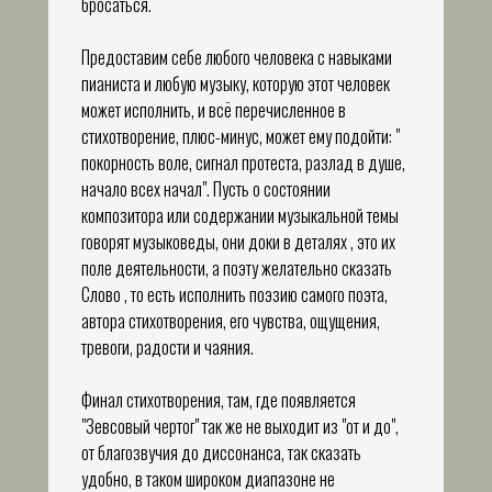
бросаться.
Предоставим себе любого человека с навыками
пианиста и любую музыку, которую этот человек
может исполнить, и всё перечисленное в
стихотворение, плюс-минус, может ему подойти: "
покорность воле, сигнал протеста, разлад в душе,
начало всех начал". Пусть о состоянии
композитора или содержании музыкальной темы
говорят музыковеды, они доки в деталях , это их
поле деятельности, а поэту желательно сказать
Слово , то есть исполнить поэзию самого поэта,
автора стихотворения, его чувства, ощущения,
тревоги, радости и чаяния.
Финал стихотворения, там, где появляется
"Зевсовый чертог" так же не выходит из "от и до",
от благозвучия до диссонанса, так сказать
удобно, в таком широком диапазоне не