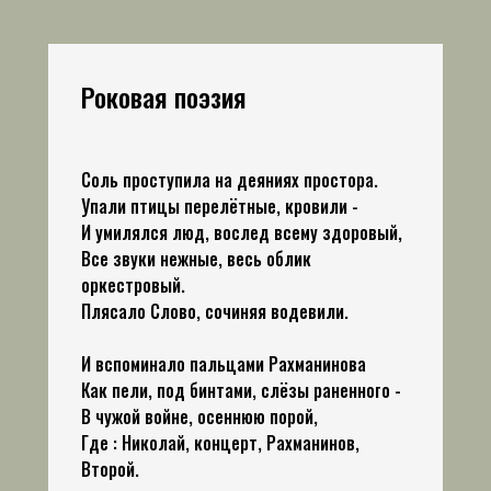
Роковая поэзия
Соль проступила на деяниях простора.
Упали птицы перелётные, кровили -
И умилялся люд, вослед всему здоровый,
Все звуки нежные, весь облик
оркестровый.
Плясало Слово, сочиняя водевили.
И вспоминало пальцами Рахманинова
Как пели, под бинтами, слёзы раненного -
В чужой войне, осеннюю порой,
Где : Николай, концерт, Рахманинов,
Второй.