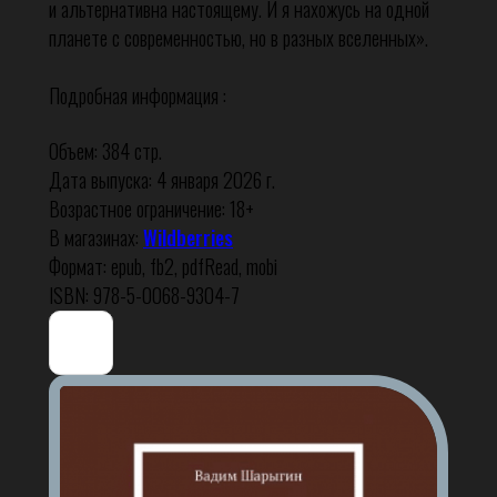
и альтернативна настоящему. И я нахожусь на одной
планете с современностью, но в разных вселенных».
Подробная информация :
Объем: 384 стр.
Дата выпуска: 4 января 2026 г.
Возрастное ограничение: 18+
В магазинах:
Wildberries
Формат: epub, fb2, pdfRead, mobi
ISBN: 978-5-0068-9304-7