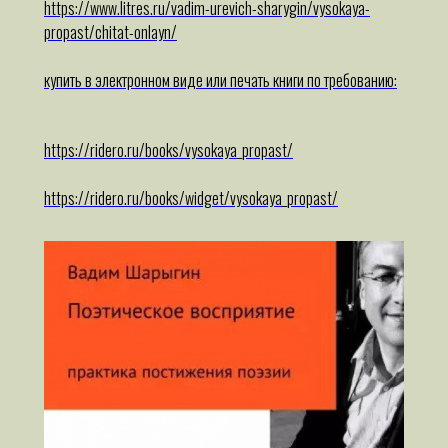
https://www.litres.ru/vadim-urevich-sharygin/vysokaya-
propast/chitat-onlayn/
купить в электронном виде или печать книги по требованию:
https://ridero.ru/books/vysokaya_propast/
https://ridero.ru/books/widget/vysokaya_propast/