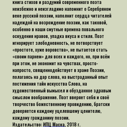
книга стихов и раздумий современного поэта
неизбежно и неизгладимо напомнит о Серебряном
веке русской поэзии, наполнит сердца читателей
надеждой на возрождение поэзии, как таковой,
особенно в наши смутные времена повального
оскудения нравов, упадка вкуса и стиля. Поэт
игнорирует злободневность, не потворствует
«простоте, хуже воровства», не пытается стать
«своим парнем» для всех и каждого, но, при всём
при этом, не экономит на чувствах, просто-
напросто, священнодействует в храме Поэзии,
полагаясь на дар слова, на выстраданный опыт
постижения тайн искусства Слова, на
художественный вымысел и обузданное здравым
смыслом воображение. Поэт вверяет себя и своё
творчество божественному провидению, братски
доверяется каждому уцелевшему ценителю,
каждому гражданину поэзии.
Издательство:
ИПЦ Маска
, 2018 г.