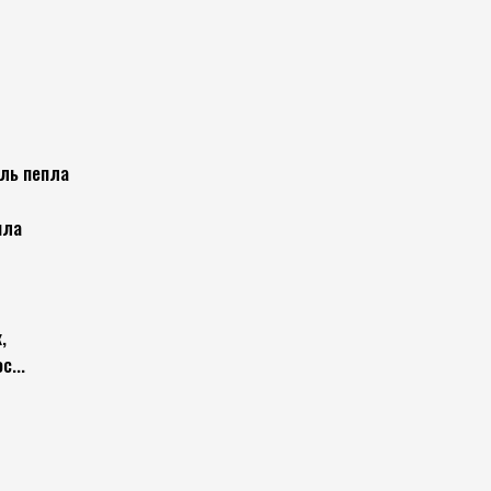
ль пепла
пла
,
...