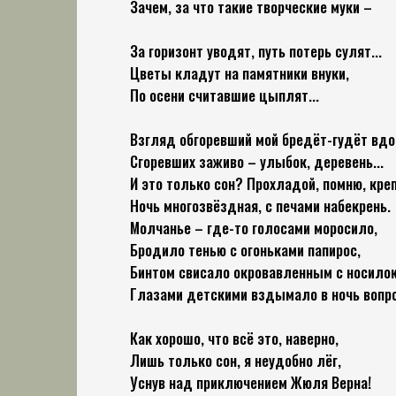
Зачем, за что такие творческие муки –
За горизонт уводят, путь потерь сулят...
Цветы кладут на памятники внуки,
По осени считавшие цыплят...
Взгляд обгоревший мой бредёт-гудёт вдо
Сгоревших заживо – улыбок, деревень...
И это только сон? Прохладой, помню, кре
Ночь многозвёздная, с печами набекрень.
Молчанье – где-то голосами моросило,
Бродило тенью с огоньками папирос,
Бинтом свисало окровавленным с носилок
Глазами детскими вздымало в ночь вопрос
Как хорошо, что всё это, наверно,
Лишь только сон, я неудобно лёг,
Уснув над приключением Жюля Верна!