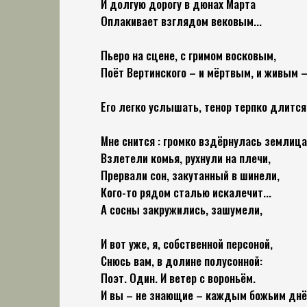
И долгую дорогу в дюнах Марта
Оплакивает взглядом вековым...
Пьеро на сцене, с гримом восковым,
Поёт Вертинского – и мёртвым, и живым 
Его легко услышать, тенор терпко длится.
Мне снится : громко вздёрнулась землица
Взлетели комья, рухнули на плечи,
Прервали сон, закутанный в шинели,
Кого-то рядом сталью искалечит...
А сосны закружились, зашумели,
И вот уже, я, собственной персоной,
Снюсь вам, в долине полусонной:
Поэт. Один. И ветер с вороньём.
И вы – не знающие – каждым божьим днё