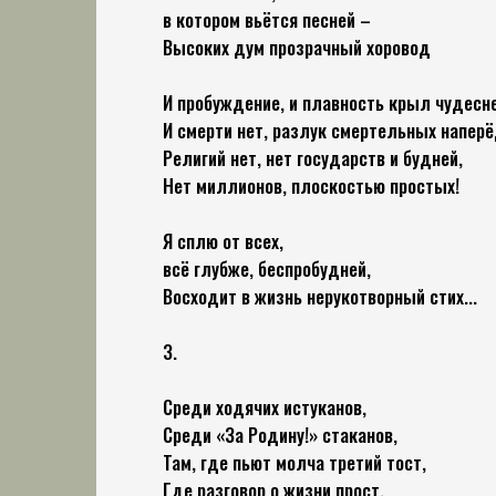
в котором вьётся песней –
Высоких дум прозрачный хоровод
И пробуждение, и плавность крыл чудесне
И смерти нет, разлук смертельных наперё
Религий нет, нет государств и будней,
Нет миллионов, плоскостью простых!
Я сплю от всех,
всё глубже, беспробудней,
Восходит в жизнь нерукотворный стих...
3.
Среди ходячих истуканов,
Среди «За Родину!» стаканов,
Там, где пьют молча третий тост,
Где разговор о жизни прост,