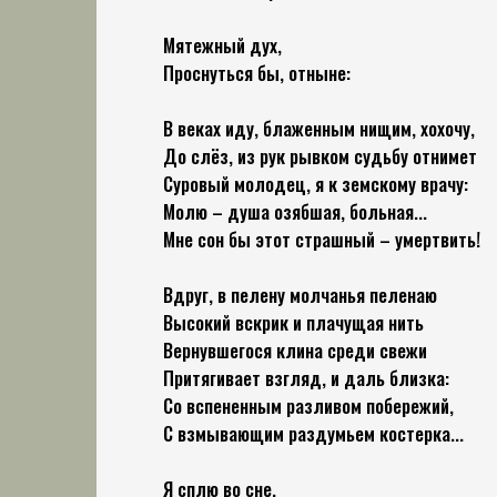
Мятежный дух,
Проснуться бы, отныне:
В веках иду, блаженным нищим, хохочу,
До слёз, из рук рывком судьбу отнимет
Суровый молодец, я к земскому врачу:
Молю – душа озябшая, больная...
Мне сон бы этот страшный – умертвить!
Вдруг, в пелену молчанья пеленаю
Высокий вскрик и плачущая нить
Вернувшегося клина среди свежи
Притягивает взгляд, и даль близка:
Со вспененным разливом побережий,
С взмывающим раздумьем костерка...
Я сплю во сне,