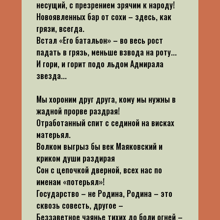
несущий, с презрением зрячим к народу!
Новоявленных бар от сохи – здесь, как
грязи, всегда.
Встал «Его батальон» – во весь рост
падать в грязь, меньше взвода на роту...
И гори, и горит подо льдом Адмирала
звезда...
Мы хороним друг друга, кому мы нужны в
жадной прорве раздрая!
Отработанный спит с сединой на висках
матерьял.
Волком выгрыз бы век Маяковский и
криком души раздирая
Сон с цепочкой дверной, всех нас по
именам «потерьял»!
Государство – не Родина, Родина – это
сквозь совесть, другое –
Беззаветное чаянье тихих до боли огней –