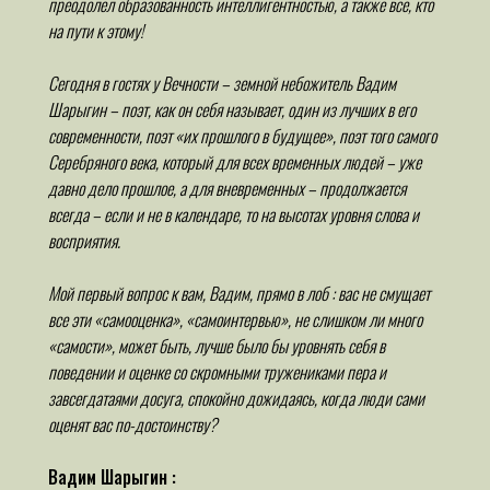
преодолел образованность интеллигентностью, а также все, кто
на пути к этому!
Сегодня в гостях у Вечности – земной небожитель Вадим
Шарыгин – поэт, как он себя называет, один из лучших в его
современности, поэт «их прошлого в будущее», поэт того самого
Серебряного века, который для всех временных людей – уже
давно дело прошлое, а для вневременных – продолжается
всегда – если и не в календаре, то на высотах уровня слова и
восприятия.
Мой первый вопрос к вам, Вадим, прямо в лоб : вас не смущает
все эти «самооценка», «самоинтервью», не слишком ли много
«самости», может быть, лучше было бы уровнять себя в
поведении и оценке со скромными тружениками пера и
завсегдатаями досуга, спокойно дожидаясь, когда люди сами
оценят вас по-достоинству?
Вадим Шарыгин :