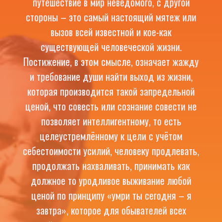
путешествие в мир неведомого, с другой
стороны – это самый настоящий мятеж или
вызов всей известной и кое-как
существующей человеческой жизни.
Постижение, в этом смысле, означает жажду
и требование души найти выход из жизни,
которая производится такой запредельной
ценой, что совесть или сознание совести не
позволяет интеллигентному, то есть
целеустремлённому к цели с учётом
себестоимости усилий, человеку продлевать,
продолжать нахваливать, принимать как
должное то уродливое выживание любой
ценой по принципу «умри ты сегодня – я
завтра», которое для обывателей всех