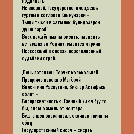
поднимать –
Не впервой, Государство, вмещаешь
гуртом в котлован Коммунарки –
Тыщи тысяч в затылок, бульдозером
души зарой!
Всех рождённых на смерть, насмерть
вставших за Родину, высится маркий
Пересохший в слезах, переполненный
судьбами строй.
День затоплен. Торчит колокольней.
Прощаясь навеки с Матёрой
Валентина Распутина, Виктор Астафьев
облит –
Беспросветностью. Гаечный ключ будто
бы, словно хмель от монтёра,
Будто шеи сворачивал, скомкав причины
обид,
Государственный смерч – смерть