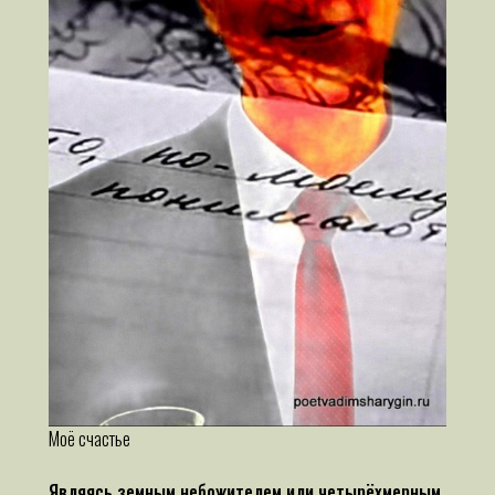
Моё счастье
Являясь земным небожителем или четырёхмерным