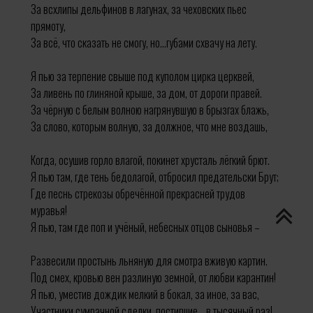
За всхлипы дельфинов в лагунах, за чеховских пьес
прямоту,
За всё, что сказать не смогу, но...губами схвачу на лету.
Я пью за терпение свыше под куполом цирка церквей,
За ливень по глиняной крыше, за дом, от дороги правей.
За чёрную с белым волною нагрянувшую в брызгах блажь,
За слово, которым волную, за должное, что мне воздашь,
Когда, осушив горло влагой, покинет хрусталь лёгкий брют.
Я пью там, где тень бедолагой, отбросил предательски Брут;
Где песнь стрекозы обречённой прекрасней трудов
муравья!
Я пью, там где поп и учёный, небесных отцов сыновья –
Развесили простынь льняную для смотра вживую картин.
Под смех, кровью вен разлиную земной, от любви карантин!
Я пью, уместив дождик мелкий в бокал, за иное, за вас,
Участники сумрачной сделки, постигшие... в тысячный раз!