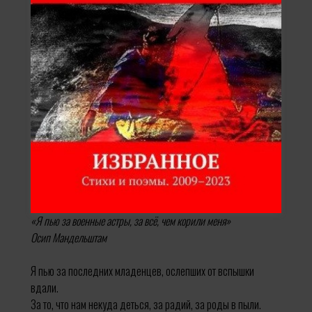
«Я пью за военные астры, за всё, чем корили меня»
Осип Мандельштам
Я пью за последних младенцев, ослепших от вспышки
вдали.
За то, что нам некуда деться, за радий, за роды в пыли.