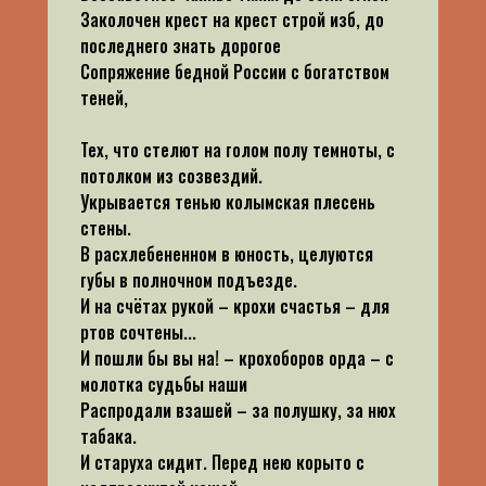
Заколочен крест на крест строй изб, до
последнего знать дорогое
Сопряжение бедной России с богатством
теней,
Тех, что стелют на голом полу темноты, с
потолком из созвездий.
Укрывается тенью колымская плесень
стены.
В расхлебененном в юность, целуются
губы в полночном подъезде.
И на счётах рукой – крохи счастья – для
ртов сочтены...
И пошли бы вы на! – крохоборов орда – с
молотка судьбы наши
Распродали взашей – за полушку, за нюх
табака.
И старуха сидит. Перед нею корыто с