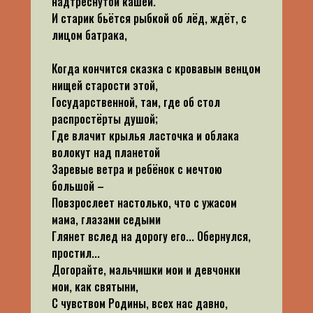
надтреснутой кашей.
И старик бьётся рыбкой об лёд, ждёт, с
лицом батрака,
Когда кончится сказка с кровавым венцом
нищей старости этой,
Государственной, там, где об стол
распростёрты душой;
Где влачит крылья ласточка и облака
волокут над планетой
Заревые ветра и ребёнок с мечтою
большой –
Повзрослеет настолько, что с ужасом
мама, глазами седыми
Глянет вслед на дорогу его... Обернулся,
простил...
Догорайте, мальчишки мои и девчонки
мои, как святыни,
С чувством Родины, всех нас давно,