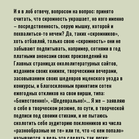
И я в лоб отвечу, вопросом на вопрос: принято
считать, что скромность украшает, но кого именно
– посредственность, серую мышку, которой и
похвалиться-то нечем? Да, таких «скромников»,
хоть отбавляй, только свою «скромность» они не
забывают подпитывать, например, сотнями в год
платными анонсами своих произведений на
Главных страницах окололитературных сайтов,
изданием своих книжек, творческими вечерами,
засовыванием своих шедевров мценского уезда в
конкурсы, и благосклонным принятием сотен
ежегодных откликов на свои вирши, типа:
«Божественно!», «Шедеврально!»... Я же – заявляю
о себе в творческом резюме, по сути, в творческой
подписи под своими стихами, и не пытаюсь
сколотить себе аудиторию поклонников из числа
«разнообразные не те» или те, что «с кем попало»
называются, а ведь это сделать так легко: